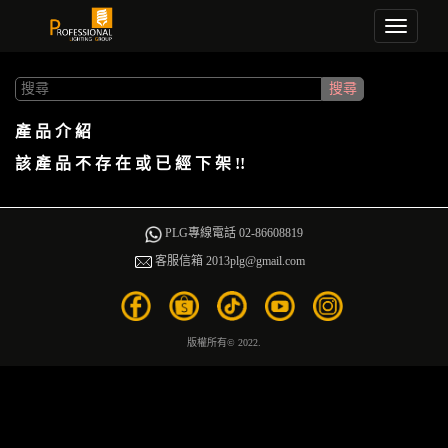
Toggle
navigati
產 品 介 紹
該 產 品 不 存 在 或 已 經 下 架 !!
PLG專線電話 02-86608819
客服信箱 2013plg@gmail.com
版權所有© 2022.