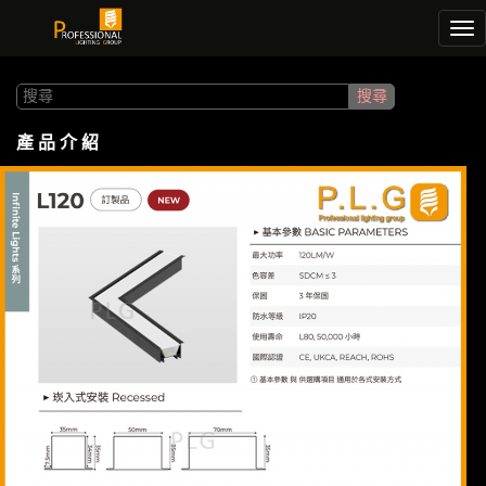
Tog
nav
產 品 介 紹