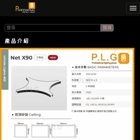
Tog
nav
產 品 介 紹