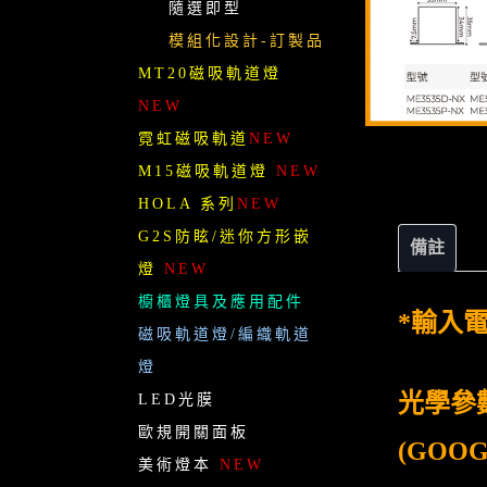
隨選即型
模組化設計-訂製品
MT20磁吸軌道燈
NEW
霓虹磁吸軌道
NEW
M15磁吸軌道燈
NEW
HOLA 系列
NEW
G2S防眩/迷你方形嵌
備註
燈
NEW
櫥櫃燈具及應用配件
*輸入電
磁吸軌道燈/編織軌道
燈
光學參
LED光膜
歐規開關面板
(GOO
美術燈本
NEW