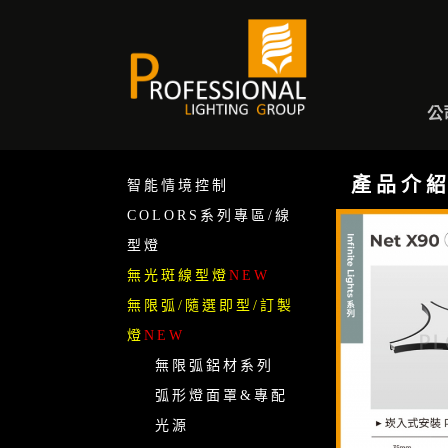
A
公
產 品 介 紹
智能情境控制
COLORS系列專區/線
型燈
無光斑線型燈
NEW
無限弧/隨選即型/訂製
燈
NEW
無限弧鋁材系列
弧形燈面罩&專配
光源