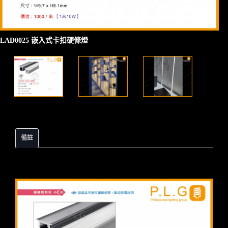
LAD0025 嵌入式卡扣硬條燈
備註