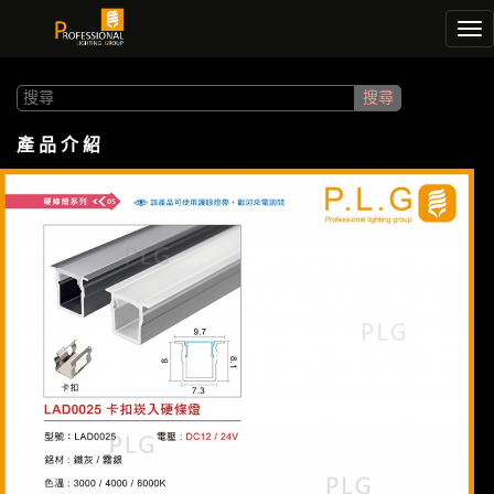
Tog
nav
產 品 介 紹