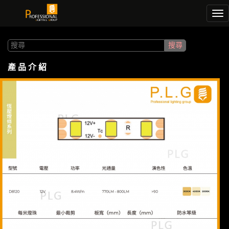
Tog
nav
產 品 介 紹