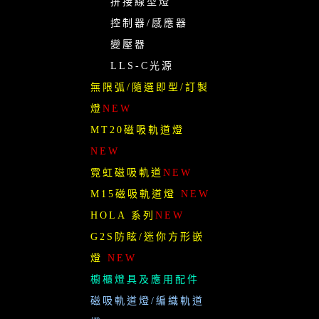
拼接線型燈
控制器/感應器
變壓器
LLS-C光源
無限弧/隨選即型/訂製
燈
NEW
MT20磁吸軌道燈
NEW
霓虹磁吸軌道
NEW
M15磁吸軌道燈
NEW
HOLA 系列
NEW
G2S防眩/迷你方形嵌
燈
NEW
櫥櫃燈具及應用配件
磁吸軌道燈/編織軌道