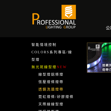
A
公
智能情境控制
COLORS系列專區/線
型燈
無光斑線型燈
NEW
線型燈鋁條燈
恆壓燈條燈帶
透鏡洗牆燈帶
霓虹燈條/矽膠燈條
天際線線型燈